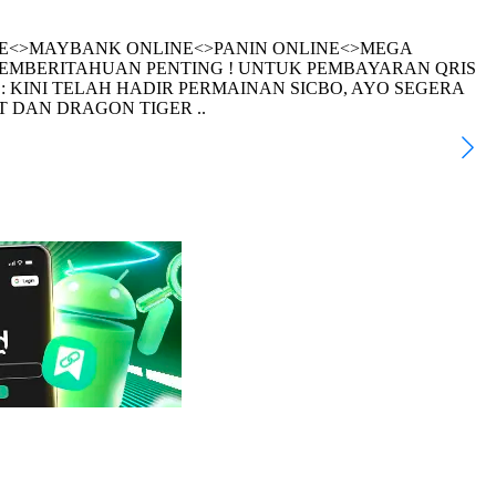
INE<>MAYBANK ONLINE<>PANIN ONLINE<>MEGA
EMBERITAHUAN PENTING ! UNTUK PEMBAYARAN QRIS
 : KINI TELAH HADIR PERMAINAN SICBO, AYO SEGERA
T DAN DRAGON TIGER ..