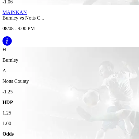
-1.06
MAINKAN
Burnley vs Notts C...
08/08 - 9:00 PM
H
Burnley
A
Notts County
-1.25
HDP
1.25
1.00
Odds