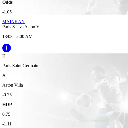
Odds
-1.05
MAINKAN
Paris S... vs Aston V...
13/08 - 2:00 AM
H
Paris Saint Germain
A
Aston Villa
-0.75
HDP
0.75
-1.11