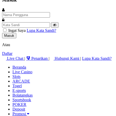
Ingat Saya
Lupa Kata Sandi?
Masuk
Atau
Daftar
Live Chat
|
Penarikan
|
Hubungi Kami
|
Lupa Kata Sandi?
Beranda
Live Casino
Slots
ARCADE
Togel
E-sports
Bolatangkas
Sportsbook
POKER
Deposit
Promosi