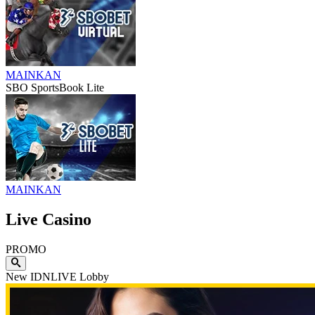
MAINKAN
SBO SportsBook Lite
MAINKAN
Live Casino
PROMO
New IDNLIVE Lobby