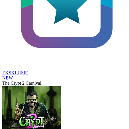
EKSKLUSIF
NEW
The Crypt 2 Carnival