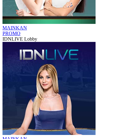
MAINKAN
PROMO
IDNLIVE Lobby
MAINKAN