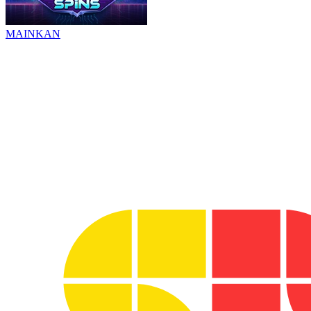
MAINKAN