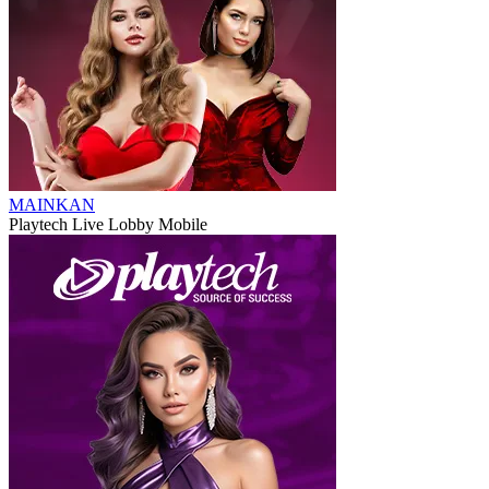
MAINKAN
Playtech Live Lobby Mobile