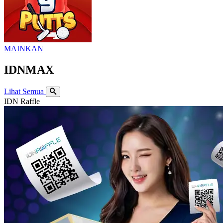
MAINKAN
NEW
9 Putts
MAINKAN
IDNMAX
Lihat Semua