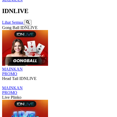
IDNLIVE
Lihat Semua
Gong Ball IDNLIVE
MAINKAN
PROMO
Head Tail IDNLIVE