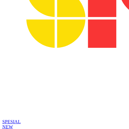
SPESIAL
NEW