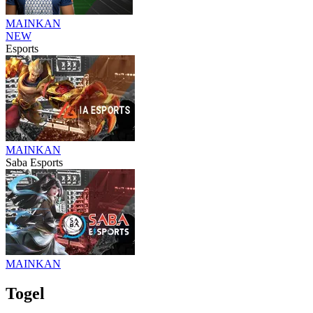
MAINKAN
PROMO
PrediX
MAINKAN
NEW
Esports