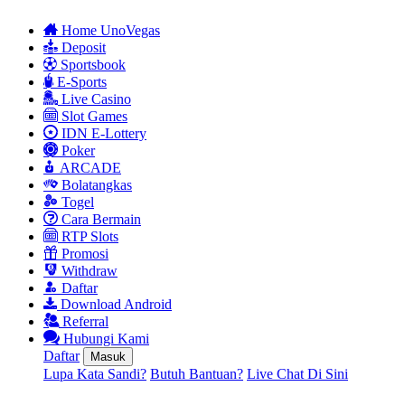
Home UnoVegas
Deposit
Sportsbook
E-Sports
Live Casino
Slot Games
IDN E-Lottery
Poker
ARCADE
Bolatangkas
Togel
Cara Bermain
RTP Slots
Promosi
Withdraw
Daftar
Download Android
Referral
Hubungi Kami
Daftar
Masuk
Lupa Kata Sandi?
Butuh Bantuan?
Live Chat Di Sini