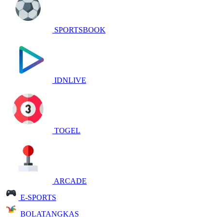
SPORTSBOOK
IDNLIVE
TOGEL
ARCADE
E-SPORTS
BOLATANGKAS