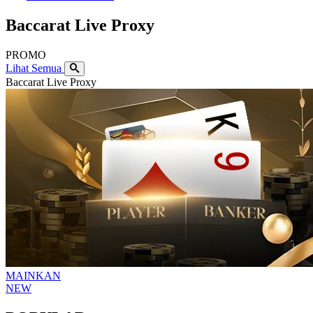
Baccarat Live Proxy
PROMO
Lihat Semua
Baccarat Live Proxy
MAINKAN
NEW