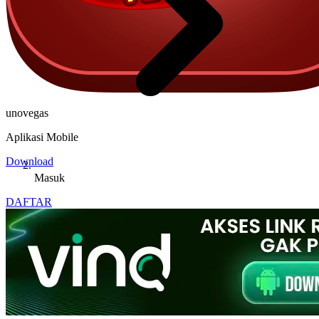
unovegas
Aplikasi Mobile
Download
Masuk
DAFTAR