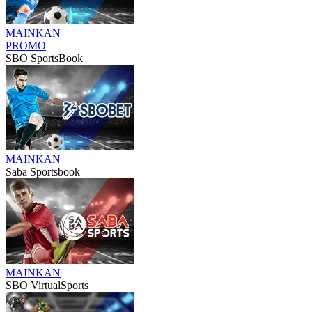
MAINKAN
PROMO
SBO SportsBook
MAINKAN
Saba Sportsbook
MAINKAN
SBO VirtualSports