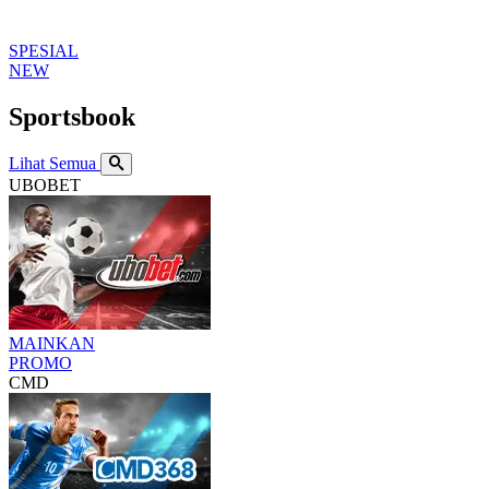
SPESIAL
NEW
Sportsbook
Lihat Semua
UBOBET
MAINKAN
PROMO
CMD