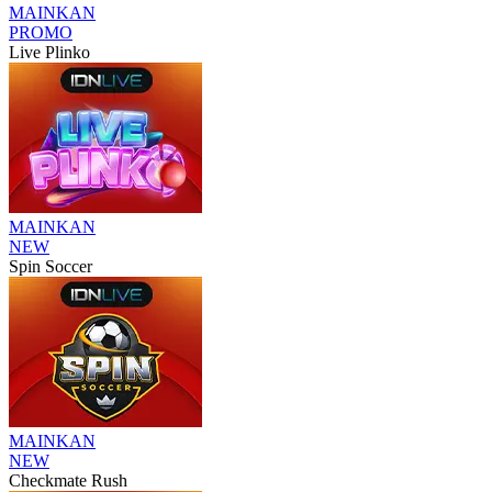
MAINKAN
PROMO
Live Plinko
MAINKAN
NEW
Spin Soccer
MAINKAN
NEW
Checkmate Rush