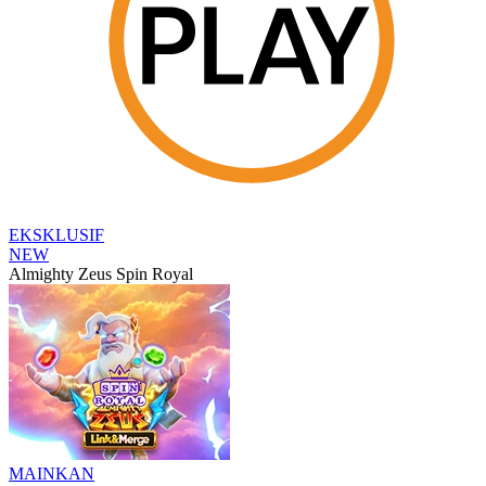
EKSKLUSIF
NEW
Almighty Zeus Spin Royal
MAINKAN