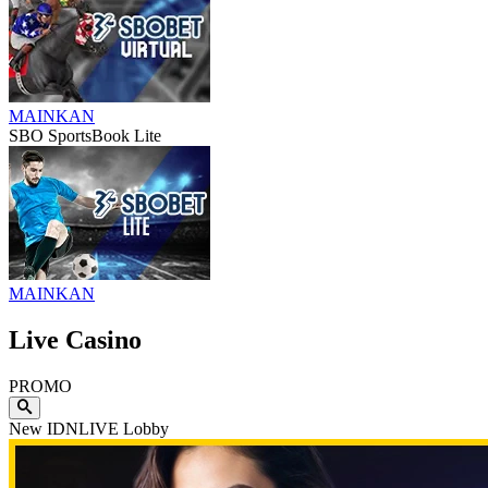
MAINKAN
SBO SportsBook Lite
MAINKAN
Live Casino
PROMO
New IDNLIVE Lobby