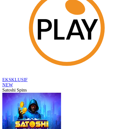
EKSKLUSIF
NEW
Satoshi Spins