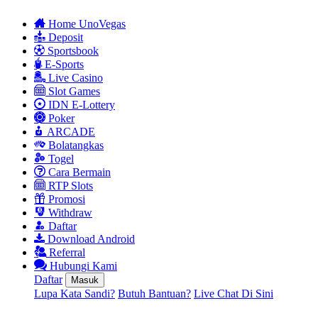
Home UnoVegas
Deposit
Sportsbook
E-Sports
Live Casino
Slot Games
IDN E-Lottery
Poker
ARCADE
Bolatangkas
Togel
Cara Bermain
RTP Slots
Promosi
Withdraw
Daftar
Download Android
Referral
Hubungi Kami
Daftar
Masuk
Lupa Kata Sandi?
Butuh Bantuan?
Live Chat Di Sini