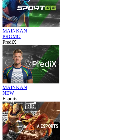
MAINKAN
PROMO
PrediX
MAINKAN
NEW
Esports