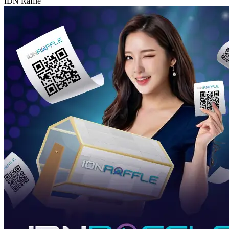
IDN Raffle