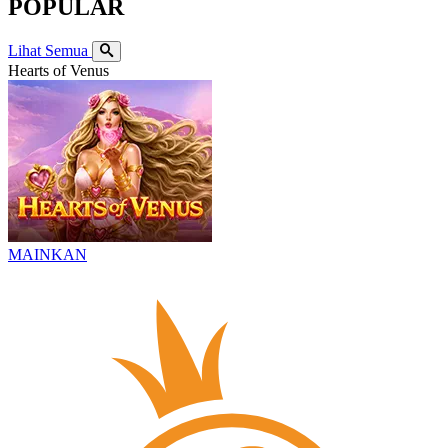
POPULAR
Lihat Semua
Hearts of Venus
MAINKAN