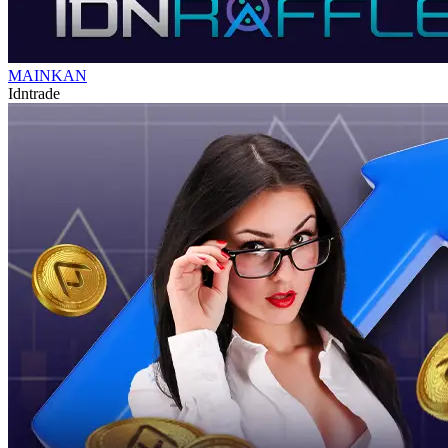
MAINKAN
Idntrade