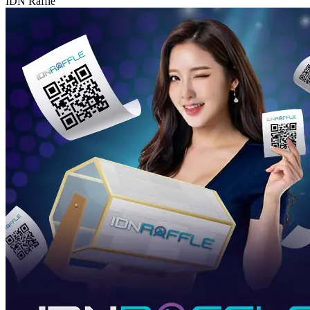
IDN Raffle