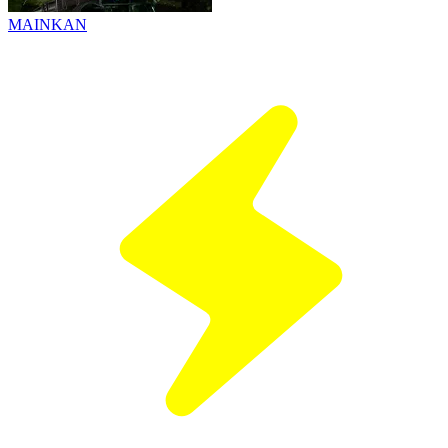
MAINKAN