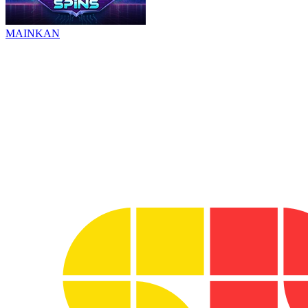
MAINKAN