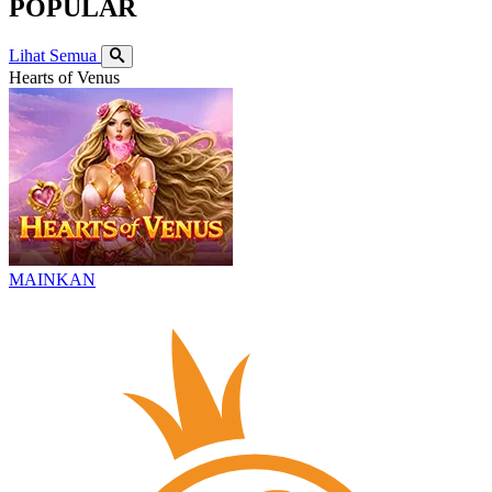
POPULAR
Lihat Semua
Hearts of Venus
MAINKAN