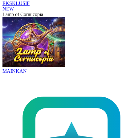
EKSKLUSIF
NEW
Lamp of Cornucopia
MAINKAN