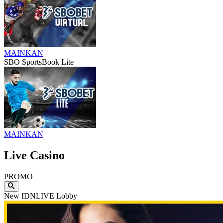
MAINKAN
SBO SportsBook Lite
MAINKAN
Live Casino
PROMO
New IDNLIVE Lobby