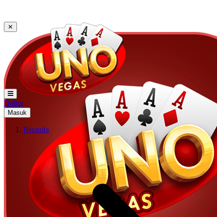
✕
Daftar
Masuk
Beranda