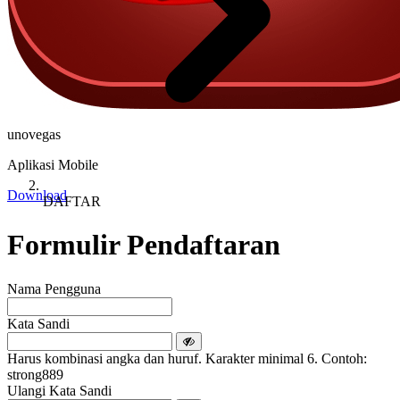
unovegas
Aplikasi Mobile
Download
DAFTAR
Formulir Pendaftaran
Nama Pengguna
Kata Sandi
Harus kombinasi angka dan huruf. Karakter minimal 6. Contoh:
strong889
Ulangi Kata Sandi