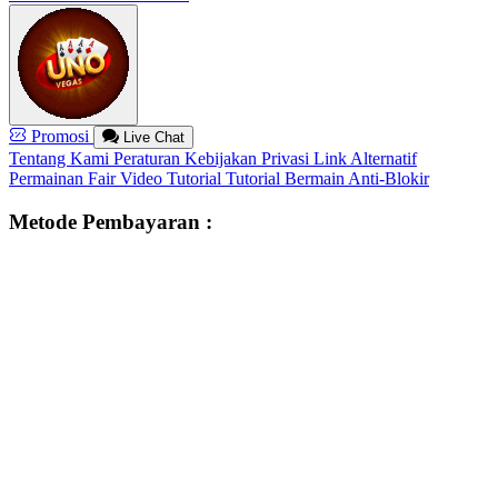
Promosi
Live Chat
Tentang Kami
Peraturan
Kebijakan Privasi
Link Alternatif
Permainan Fair
Video Tutorial
Tutorial Bermain
Anti-Blokir
Metode Pembayaran :