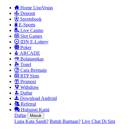
Home UnoVegas
Deposit
Sportsbook
E-Sports
Live Casino
Slot Games
IDN E-Lottery
Poker
ARCADE
Bolatangkas
Togel
Cara Bermain
RTP Slots
Promosi
Withdraw
Daftar
Download Android
Referral
Hubungi Kami
Daftar
Masuk
Lupa Kata Sandi?
Butuh Bantuan?
Live Chat Di Sini