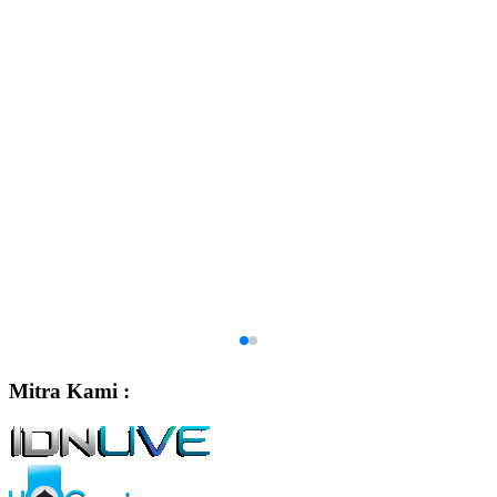
Mitra Kami :