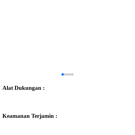
Alat Dukungan :
Keamanan Terjamin :