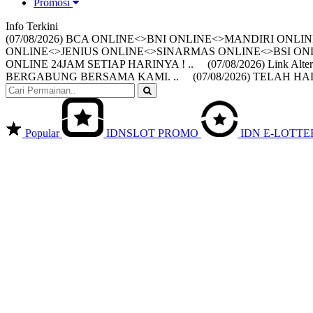
Promosi
Info Terkini
(07/08/2026)
BCA ONLINE<>BNI ONLINE<>MANDIRI ONLI
ONLINE<>JENIUS ONLINE<>SINARMAS ONLINE<>BSI O
ONLINE 24JAM SETIAP HARINYA ! ..
(07/08/2026)
Link Alte
BERGABUNG BERSAMA KAMI. ..
(07/08/2026)
TELAH HA
Popular
IDNSLOT
PROMO
IDN E-LOTTE